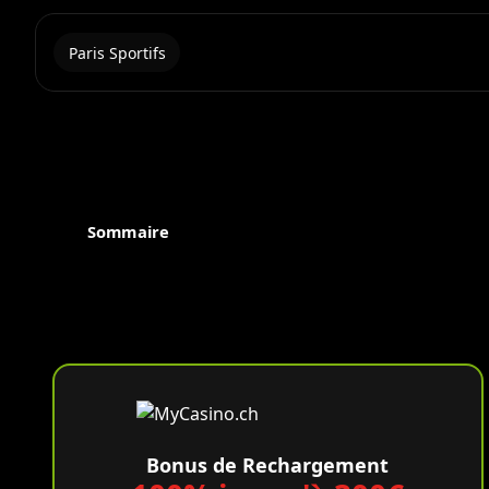
Paris Sportifs
Sommaire
Bonus de Rechargement